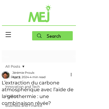
Post
All Posts
Jérémie Proulx
All Posts
Apr 9, 2024
4 min read
L’extraction du carbone
Innovation and Tech
atmosphérique avec l’aide de
la géothermie : une
Politics
combinaison rêvée?
Business and Finance