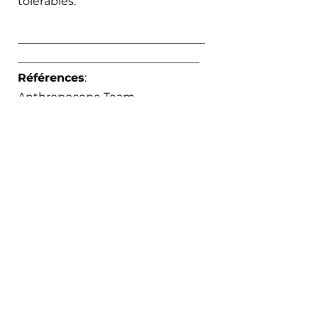
tolérables.
_________________________________
________________________________
Références
:
Anthropocene Team. 
“Researchers Combine 
Geothermal Energy with CO2 
Capture to Create a Novel Self-
Sustaining Loop.” 
Anthropocene
, 
8 Oct. 2020, 
https://www.anthropocenemaga
zine.org/2020/10/the-immense-
potential-of-solar-panels-
floating-on-dams/.
Le Van, Quentin. “Les États-Unis 