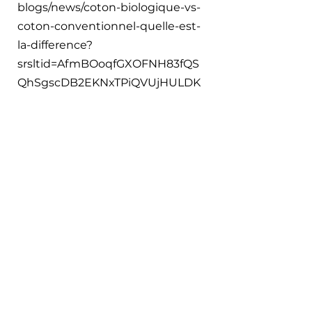
blogs/news/coton-biologique-vs-
coton-conventionnel-quelle-est-
la-difference?
srsltid=AfmBOoqfGXOFNH83fQS
QhSgscDB2EKNxTPiQVUjHULDK
Uav-BmjWlC0L 
MARS’ELLE. 
Entre le coton 
biologique et le coton 
conventionnel, la guerre de 
l’eau est déclarée
!
, [En ligne], 5 
juin 2018. https://www.mars-
elle.com/entre-la-culture-
biologique-et-conventionnelle-
du-coton-la-guerre-de-leau-est-
declaree/ 