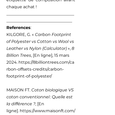
chaque achat ! 
_________________________________
________________________________
References
:
KILGORE, G. « 
Carbon Footprint 
of Polyester vs Cotton vs Wool vs 
Leather vs Nylon (Calculator)
 », 
8 
Billion Trees
, [En ligne], 15 mars 
2024. https://8billiontrees.com/ca
rbon-offsets-credits/carbon-
footprint-of-polyester/ 
MAISON FT.
 Coton biologique VS 
coton conventionnel
: Quelle est 
la différence ?
, [En 
ligne]. https://www.maisonft.com/