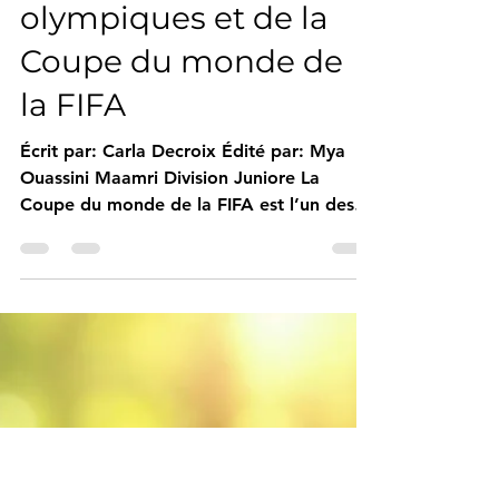
limites des Jeux
olympiques et de la
Coupe du monde de
la FIFA
Écrit par: Carla Decroix Édité par: Mya
Ouassini Maamri Division Juniore La
Coupe du monde de la FIFA est l’un des
plus grands tournois sportifs au monde,
comparable en termes d’audience
uniquement aux Jeux olympiques d’été.
De telles compétitions à grande échelle
nécessitent des années de planification,
des partenariats financiers puissants, la
participation des gouvernements et
d’importants projets de construction. On
pourrait s’attendre à ce que des